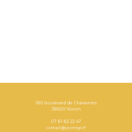
180 boulevard de Charavines
38500 Voiron
07 81 82 22 47
contact@yoomigo.fr