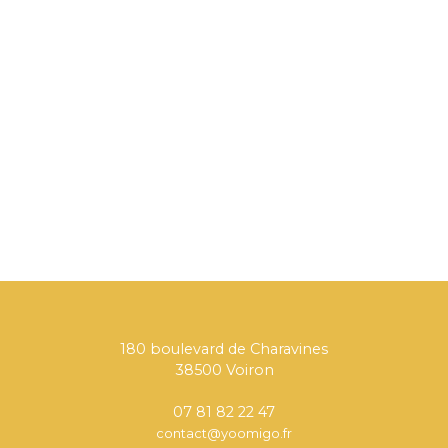
180 boulevard de Charavines
38500 Voiron
07 81 82 22 47
contact@yoomigo.fr