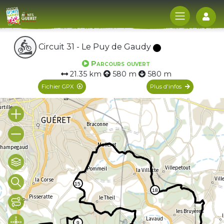
Log
Circuit 31 - Le Puy de Gaudy
Parcours ouvert
21.35 km
580 m
580 m
Fichier GPX
Plus d'infos