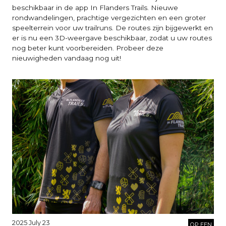
beschikbaar in de app In Flanders Trails. Nieuwe
rondwandelingen, prachtige vergezichten en een groter
speelterrein voor uw trailruns. De routes zijn bijgewerkt en
er is nu een 3D-weergave beschikbaar, zodat u uw routes
nog beter kunt voorbereiden. Probeer deze
nieuwigheden vandaag nog uit!
2025 July 23
OP EEN