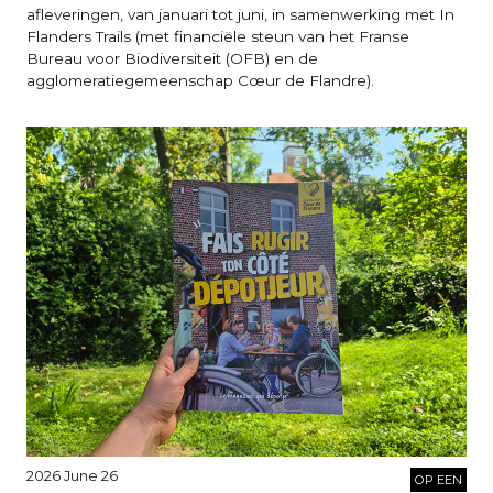
afleveringen, van januari tot juni, in samenwerking met In
Flanders Trails (met financiële steun van het Franse
Bureau voor Biodiversiteit (OFB) en de
agglomeratiegemeenschap Cœur de Flandre).
2026 June 26
OP EEN