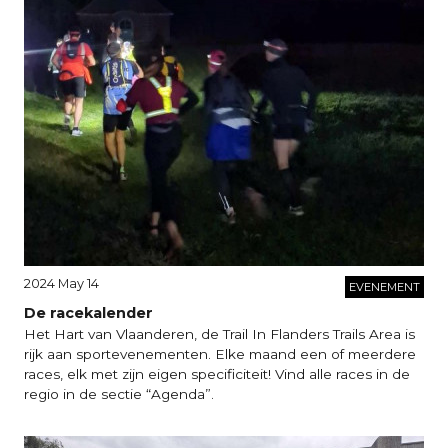
2024 May 14
EVENEMENT
De racekalender
Het Hart van Vlaanderen, de Trail In Flanders Trails Area is
rijk aan sportevenementen. Elke maand een of meerdere
races, elk met zijn eigen specificiteit! Vind alle races in de
regio in de sectie “Agenda”.