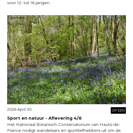
voor 12- tot 16-jarigen.
2026 April 30
OP EEN
Sport en natuur - Aflevering 4/6
Het Nationaal Botanisch Conservatorium van Hauts-de-
France nodigt wandelaars en sportliefhebbers uit om de