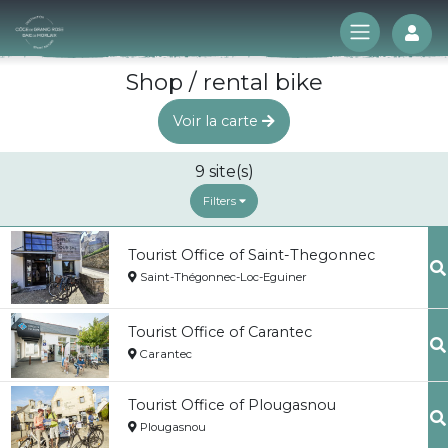
Log
Shop / rental bike
Voir la carte
9
site(s)
Filters
Tourist Office of Saint-Thegonnec
Saint-Thégonnec-Loc-Eguiner
Tourist Office of Carantec
Carantec
Tourist Office of Plougasnou
Plougasnou