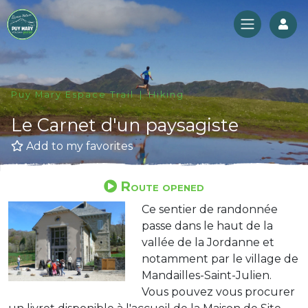
Log
Puy Mary Espace Trail
Hiking
Le Carnet d'un paysagiste
Add to my favorites
Route opened
Ce sentier de randonnée
passe dans le haut de la
vallée de la Jordanne et
notamment par le village de
Mandailles-Saint-Julien.
Vous pouvez vous procurer