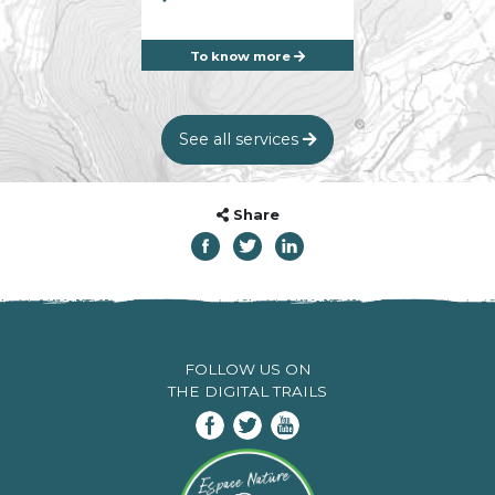
To know more
See all services
Share
FOLLOW US ON
THE DIGITAL TRAILS