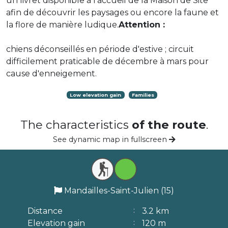
un livret disponible à l'accueil de la Maison de Site
afin de découvrir les paysages ou encore la faune et
la flore de manière ludique.
Attention :
chiens déconseillés en période d'estive ; circuit
difficilement praticable de décembre à mars pour
cause d'enneigement.
Low elevation gain
Families
The characteristics
of the route
.
See dynamic map in fullscreen
Mandailles-Saint-Julien (15)
Distance
3.2 km
Elevation gain
120 m