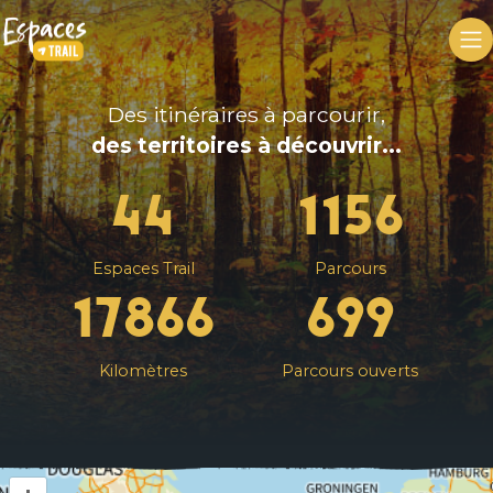
Des itinéraires à parcourir,
des territoires à découvrir...
44
1156
Espaces Trail
Parcours
17866
699
Kilomètres
Parcours ouverts