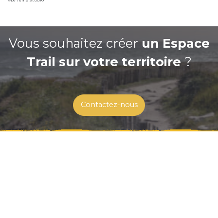
©Le 7ème Studio
Vous souhaitez créer
un Espace
Trail sur votre territoire
?
Contactez-nous
180 boulevard de Charavines
38500 Voiron
07 81 82 22 47
contact@yoomigo.fr