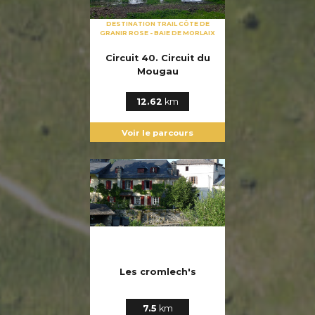
DESTINATION TRAIL CÔTE DE
GRANIR ROSE - BAIE DE MORLAIX
Circuit 40. Circuit du
Mougau
12.62
km
Voir le parcours
Les cromlech's
7.5
km