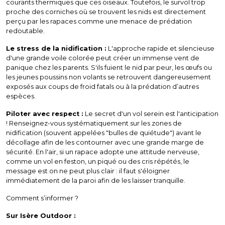
courants thermiques que ces oiseaux. Toutefois, le survol trop
proche des corniches où se trouvent les nids est directement
perçu par les rapaces comme une menace de prédation
redoutable.
Le stress de la nidification :
L'approche rapide et silencieuse
d'une grande voile colorée peut créer un immense vent de
panique chez les parents. S'ils fuient le nid par peur, les œufs ou
les jeunes poussins non volants se retrouvent dangereusement
exposés aux coups de froid fatals ou à la prédation d’autres
espèces.
Piloter avec respect :
Le secret d'un vol serein est l'anticipation
! Renseignez-vous systématiquement sur les zones de
nidification (souvent appelées "bulles de quiétude") avant le
décollage afin de les contourner avec une grande marge de
sécurité. En l'air, si un rapace adopte une attitude nerveuse,
comme un vol en feston, un piqué ou des cris répétés, le
message est on ne peut plus clair : il faut s'éloigner
immédiatement de la paroi afin de les laisser tranquille.
Comment s’informer ?
Sur Isère Outdoor :