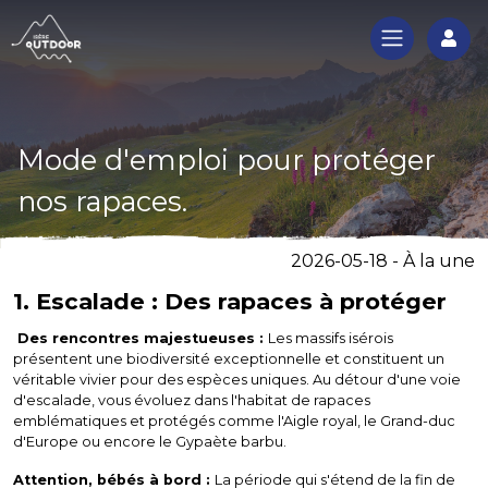
Log
Mode d'emploi pour protéger
nos rapaces.
2026-05-18 - À la une
1. Escalade : Des rapaces à protéger
Des rencontres majestueuses :
Les massifs isérois
présentent une biodiversité exceptionnelle et constituent un
véritable vivier pour des espèces uniques. Au détour d'une voie
d'escalade, vous évoluez dans l'habitat de rapaces
emblématiques et protégés comme l'Aigle royal, le Grand-duc
d'Europe ou encore le Gypaète barbu.
Attention, bébés à bord :
La période qui s'étend de la fin de