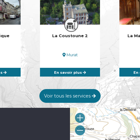
ique
La Coustoune 2
La Ma
Murat
us
En savoir plus
En 
Voir tous les services