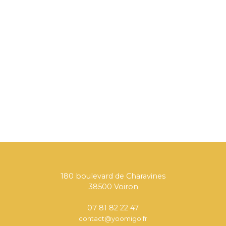
180 boulevard de Charavines
38500 Voiron
07 81 82 22 47
contact@yoomigo.fr