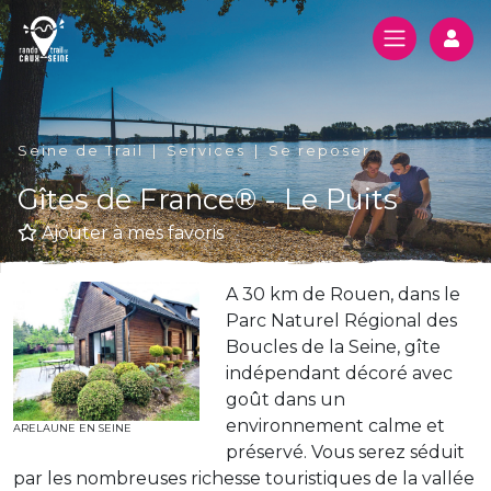
Log
Seine de Trail
Services
Se reposer
Gîtes de France® - Le Puits
Ajouter à mes favoris
A 30 km de Rouen, dans le
Parc Naturel Régional des
Boucles de la Seine, gîte
indépendant décoré avec
goût dans un
environnement calme et
ARELAUNE EN SEINE
préservé. Vous serez séduit
par les nombreuses richesse touristiques de la vallée