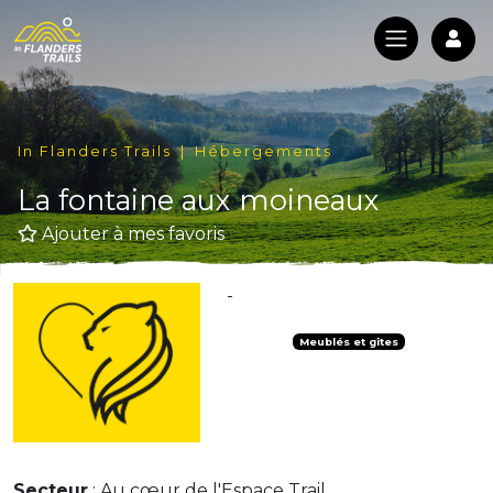
Log
In Flanders Trails
Hébergements
La fontaine aux moineaux
Ajouter à mes favoris
-
Meublés et gîtes
Secteur
: Au cœur de l'Espace Trail